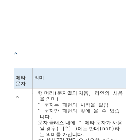
^
메타
의미
문자
(
,
행 머리
문자열의 처음
라인의
처음
·
^
)
을 의미
^
문자는
패턴의
시작
을
알림
·
^
문자만
패턴의
앞에
올
수
있습
·
.
니다
^
문자 클래스 내에
메타 문자
가 사용
·
( [^] )
(not)
될 경우
에는 반대
라
.
는 의미를 가집니다