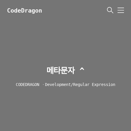
CodeDragon
메
뉴
메타문자 ^
CODEDRAGON
ㆍ
Development/Regular Expression