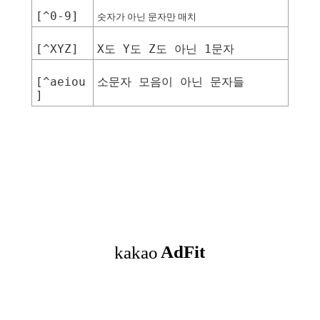
[^0-9]
숫자가 아닌 문자만 매치
[^XYZ]
X
Y
Z
1
도
도
도
아닌
문자
[^aeiou
소문자
모음이
아닌
문자들
]