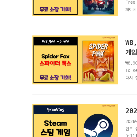
Free
페이지 
체크"
역"Be
₩8
게임
₩8,9
To 
다시 
크"S
역"Sp
2026
인트 상
Bill