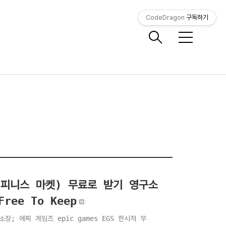
CodeDragon
구독하기
메
뉴
t (해피니스 마켓) 무료로 받기 영구소
ree To Keep
구소장; 에픽 게임즈 epic games EGS 한시적 무