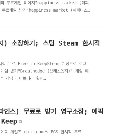
에픽 무료게임 페이지"happiness market (해피
 무료게임 받기"happiness market (해피니스
 게임 보유 확인"happiness market (해피니스
마켓)" 구매내역 확인하..
스엣지) 소장하기; 스팀 Steam 한시적
한시적 무료 Free to KeepSteam 계정으로 로그
 게임 받기"Breathedge (브레스엣지)" 게임 페
지)" 게임 라이브러리 확인
ree game,
스팀 무료 게임 모음 - Free game,
비컨 파인스) 무료로 받기 영구소장; 에픽
Keep
; 에픽 게임즈 epic games EGS 한시적 무료