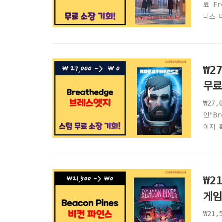
료 Fr
니스 
마켓)"
마켓)
₩2
무료
₩27,
인"Br
이지 
http
Free
Free
₩2
게임
₩21,