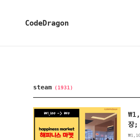
CodeDragon
steam
(1931)
₩1
장;
₩1,1