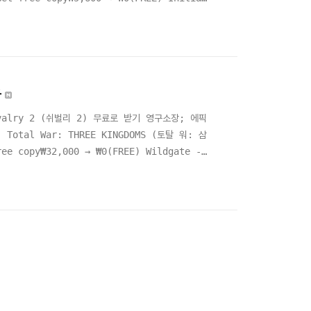
Get free copy₩16,500 → ₩0(FREE)
 한..
음
hivalry 2 (쉬벌리 2) 무료로 받기 영구소장; 에픽
 Total War: THREE KINGDOMS (토탈 워: 삼
copy₩32,000 → ₩0(FREE) Wildgate -
 에픽 게임즈 epic games EGS 한시적 무료