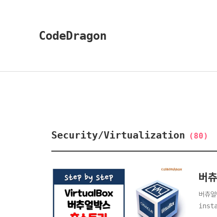
CodeDragon
Security/Virtualization
(80)
버츄
버츄얼
inst