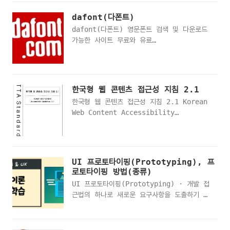
김프 무료 그래픽 편집 프로그램 설치하기 -
지
포토샵 대체GIMP 김프 무료 그래픽 편집 프
dafont(다폰트)
https://maplestory.nexon.com/Media/Fon
로그램 설치하기 - 포토샵 대체 ·
dafont(다폰트) 영문폰트 검색 및 다운로드
메이플스토리 서체 미리보기 메이플스토리 서
GIMP 페이지 접속· 설치파일 다운
가능한 사이트 무료와 유료
체 직접 다운로드
받기 downl..
http://www.dafont.com/
한국형 웹 콘텐츠 접근성 지침 2.1
한국형 웹 콘텐츠 접근성 지침 2.1 Korean
Web Content Accessibility
Guidelines 2.1
http://www.tta.or.kr/data/ttas_view.js
pk_num=TTAK.OT-10.0003%2FR2&rn=1
직접 다운로드
UI 프로토타이핑(Prototyping), 프
로토타이핑 방법(종류)
UI 프로토타이핑(Prototyping) · 개발 접
근법의 하나로 새로운 요구사항을 도출하기 위
한 수단입니다. · 개발자들과 사용자들의 의
사소통 상의 효과를 증진하기 위한 시스템 개
발 기법입니다. 소프트웨어 요구사항에 대해