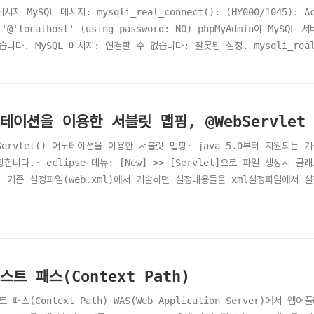
니다. 해결..
시지 MySQL 메시지: mysqli_real_connect(): (HY000/1045): Ac
t'@'localhost' (using password: NO) phpMyAdmin이 M
니다. MySQL 메시지: 연결할 수 없습니다: 잘못된 설정. mysqli_real_co
ed for user 'root'@'localhost' (using password: NO) 
. 서버가 연결을 거부했습니다. 당신의 설정의 호스트, ID, 패스워드가 맞게
테이션을 이용한 서블릿 맵핑, @WebServlet
bServlet() 어노테이션을 이용한 서블릿 맵핑· java 5.0부터 지원되는
핑합니다.· eclipse 메뉴: [New] >> [Servlet]으로 파일 생성
· 기존 설정파일(web.xml)에서 기술하던 설정내용들을 xml설정파일에서 
맵핑명(HelloWorld)을 java소스에 직접 서블릿 맵핑합니다.@WebServlet
스트 패스(Context Path)
 패스(Context Path) WAS(Web Application Server)에서