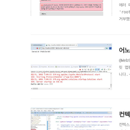
에러 메
'roo
거부했습
deni
습니다
어노
@We
릿 맵
니다.
니다. 
컨텍
컨텍스트