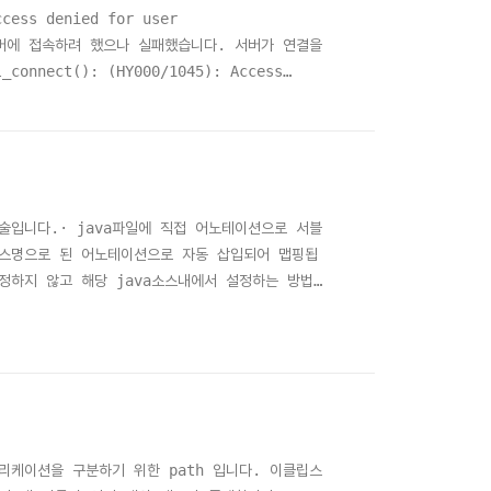
cess denied for user
ySQL 서버에 접속하려 했으나 실패했습니다. 서버가 연결을
nnect(): (HY000/1045): Access
phpMyAdmin이 MySQL 서버에 접속하려 했으나 실패했
 입력됐는지, 또는 MyS..
 기술입니다.· java파일에 직접 어노테이션으로 서블
시 클래스명으로 된 어노테이션으로 자동 삽입되어 맵핑됩
설정하지 않고 해당 java소스내에서 설정하는 방법입
("/HelloWorld")
 웹어플리케이션을 구분하기 위한 path 입니다. 이클립스