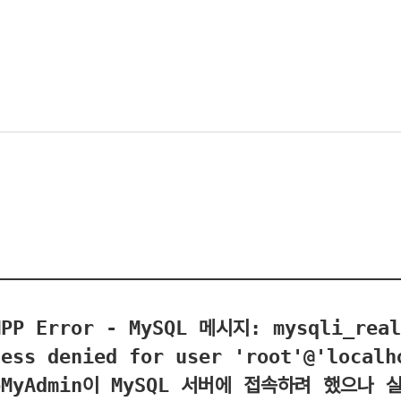
Error - MySQL 메시지: mysqli_real_connect(): (HY000/1045):
cess denied for user 'root'@'localh
pMyAdmin이 MySQL 서버에 접속하려 했으나