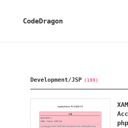
CodeDragon
Development/JSP
(199)
XAMPP 
Ac
ph