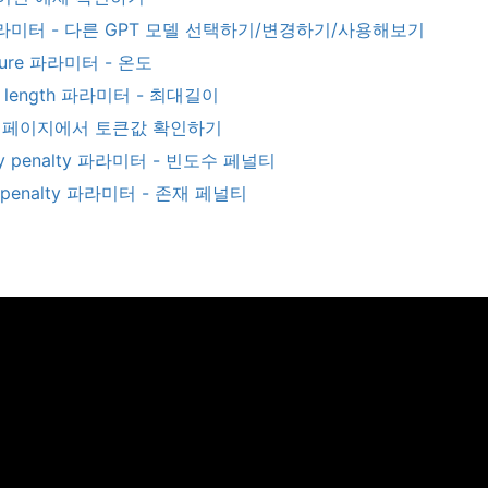
라미터
-
다른
GPT
모델
선택하기
/
변경하기
/
사용해보기
ure
파라미터
-
온도
 length
파라미터
-
최대길이
r
페이지에서
토큰값
확인하기
y penalty
파라미터
-
빈도수
페널티
 penalty
파라미터
-
존재
페널티