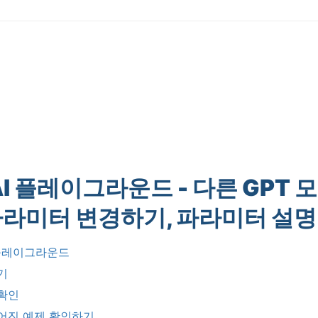
I
플레이그라운드
-
다른
GPT
모
파라미터
변경하기
,
파라미터
설명
플레이그라운드
기
확인
어진
예제
확인하기