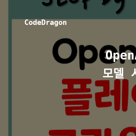
CodeDragon
Ope
모델 