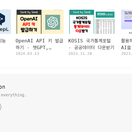
지능
OpenAI API 키 발급
KOSIS 국가통계포털
활용
하기 - 챗GPT,
- 공공데이터 다운받기
AI
2024.03.13
2023.11.28
2023
ChatGPT, 오픈AI,
음
API Key
on
 everything.