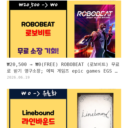
₩20,500 → ₩0(FREE) ROBOBEAT (로보비트) 무료
로 받기 영구소장; 에픽 게임즈 epic games EGS 한
시적 무료 Free To Keep
2026.06.19