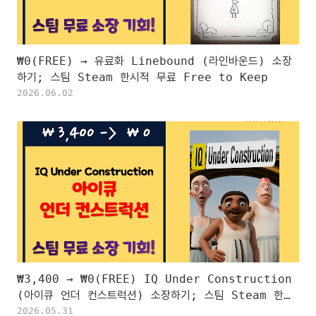
₩0(FREE) → 유료화 Linebound (라인바운드) 소장
하기; 스팀 Steam 한시적 무료 Free to Keep
2026.06.02
₩3,400 → ₩0(FREE) IQ Under Construction
(아이큐 언더 컨스트럭션) 소장하기; 스팀 Steam 한시
적 무료 Free to Keep
2026.05.31