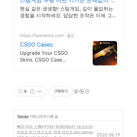
스팀게임 쿠팡 어떤 기기든 문제없이 호
환
현실 같은 생생함! 스팀게임, 깊이 몰입하는
경험을 시작하세요. 답답한 조작은 이제 그
만! 빠르고 정확한 반응으로 게임을 즐겨보세
요.
https://farmskins.com
광고
CSGO Cases
Upgrade Your CSGO
Skins. CSGO Case
Opening.
8
구독하기
'
Games
' 카테고리의 다른 글
₩20,500 → ₩0(FREE) ROBOBEAT (로보비트)
무료로 받기 영구소장; 에픽 게임즈 epic games
2026.06.19