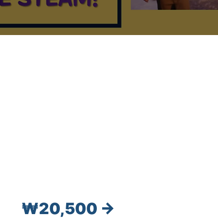
₩
20
,
5
00 →