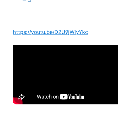
https://youtu.be/D2U9jWIyYkc