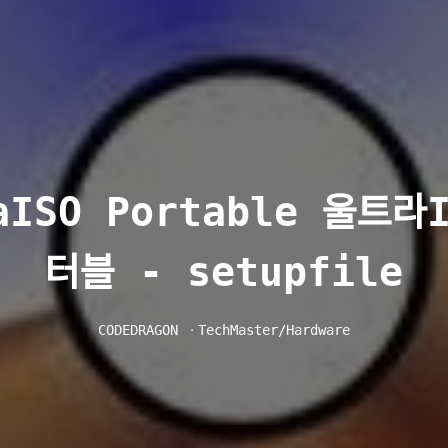
aISO Portable 울트라
터블 - setupfile
CODEDRAGON
ㆍ
TechMaster/Hardware