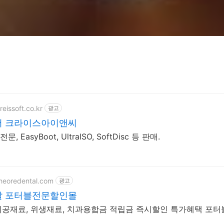
eissoft.co.kr
광고
어 크라이스아이앤씨
 EasyBoot, UltraISO, SoftDisc 등 판매.
theoredental.com
광고
탈 포터블전문할인몰
기공재료, 위생재료, 치과용합금 적립금 즉시할인 특가혜택 포터