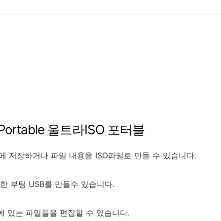
Portable 울트라ISO 포터블
에
저장하거나
파일
내용을
ISO
파일로
만들
수
있습니다
.
한
부팅
USB
를
만들수
있습니다
.
에
있는
파일들을
편집할
수
있습니다
.