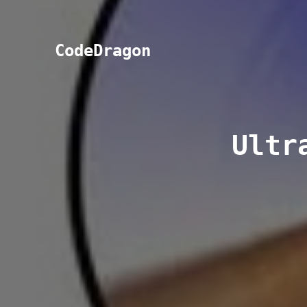
CodeDragon
Ultr