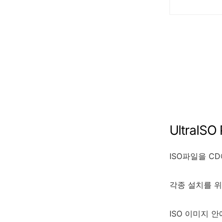
UltraISO
ISO
파일을
CD
각종
설치를
위
ISO
이미지
안