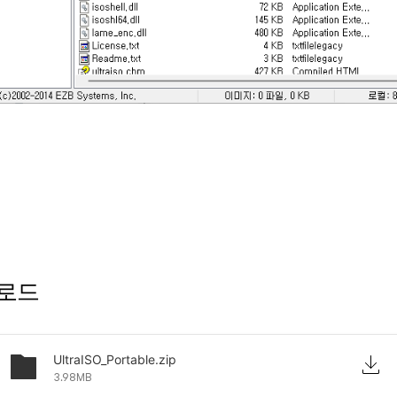
로드
UltraISO_Portable.zip
3.98MB