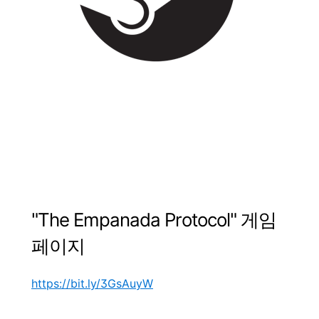
"
The Empanada Protocol
"
게임
페이지
https://bit.ly/3GsAuyW