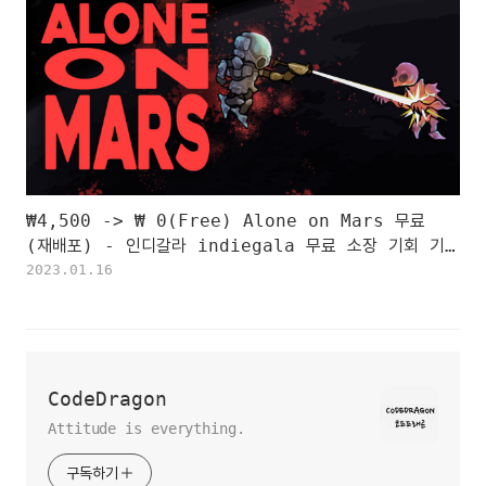
₩4,500 -> ₩ 0(Free) Alone on Mars 무료
(재배포) - 인디갈라 indiegala 무료 소장 기회 기간
한정 indiegala FREE GAME, Limited time
2023.01.16
CodeDragon
Attitude is everything.
구독하기