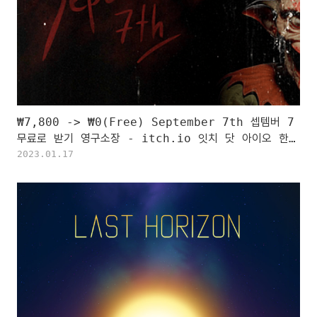
₩7,800 -> ₩0(Free) September 7th 셉템버 7
무료로 받기 영구소장 - itch.io 잇치 닷 아이오 한시
적 무료 소장하기
2023.01.17