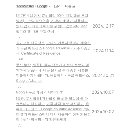
'
TechMaster
>
Google
' 카테고리의 다른 글
[초간단] 앱 게시 준비작업 (휴면 계정 폐쇄 조치
방법) - 코딩 필요없음, 개발자 계정이 사용되고
2024.12.17
있지 않기 때문에 해지될 위험이 있습니다, aab
릴리즈 앱 배포 파일 생성
(0)
싱가포르 세금정보, 납세자 거주지 증명서 제출하
기 구글 애드센스 Google AdSense - 거주자증명
2024.11.14
서, Certificate of Residence
(13)
문서 누락, 제공한 일부 정보가 계정의 정보와 일
치하지 않습니다. 다음 문서로 추가 증빙 서류를
2024.10.21
제출하시기 바랍니다. 해결하기 - 구글 애드센스,
Google Adsense
(3)
2024.10.07
Google 구글 계정 삭제하기
(1)
[중요, 조치필요] 귀하의 미국 세금 양식이 곧 만
료됩니다 해결하기, 미국 세금 정보 갱신하기, 유
튜브 애드센스 - Google Youtube Adsense, 최대
2024.10.02
한 빨리 애드센스에서 다시 제출하여 정확한 원천
징수세가 적용되는지 확인하세요
(5)