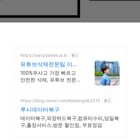
https://easydelete.ai.kr
광고
유튜브삭제전문팀 이지
딜리트
100%무사고 가장 빠르고
안전한 삭제, 유튜브 전문삭
제팀 이지딜리트 입니다.
https://blog.naver.com/leesangsik2310
광고
루시데이터복구
데이터복구,외장하드복구,컴퓨터수리,당일복
구,출장서비스,방문 할인점, 무료정검