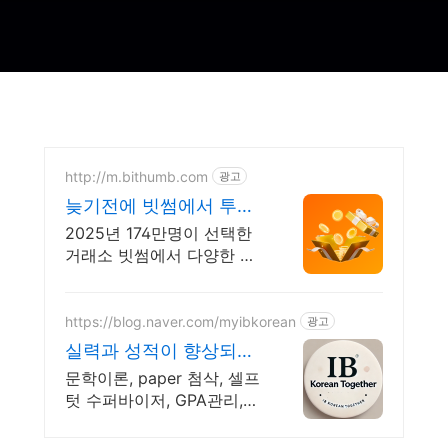
http://m.bithumb.com
광고
늦기전에 빗썸에서 투자
하세요 신규 가입 시 5만
2025년 174만명이 선택한
원 혜택
거래소 빗썸에서 다양한 혜
택받고 거래하세요
https://blog.naver.com/myibkorean
광고
실력과 성적이 향상되는
수업 1:1 줌으로 함께합니
문학이론, paper 첨삭, 셀프
다.
텃 수퍼바이저, GPA관리,
IO script