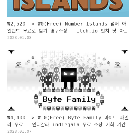
₩2,520 -> ₩0(Free) Number Islands 넘버 아
일랜드 무료로 받기 영구소장 - itch.io 잇치 닷 아이
오 한시적 무료 소장하기
2023.01.08
₩4,400 -> ₩ 0(Free) Byte Family 바이트 패밀
리 무료 - 인디갈라 indiegala 무료 소장 기회 기간
한정 indiegala FREE GAME, Limited time
2023.01.07