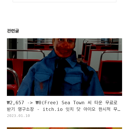
관련글
₩2,657 -> ₩0(Free) Sea Town 씨 타운 무료로
받기 영구소장 - itch.io 잇치 닷 아이오 한시적 무료
소장하기
2023.01.10