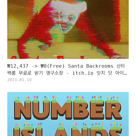
₩12,437 -> ₩0(Free) Santa Backrooms 산타
백룸 무료로 받기 영구소장 - itch.io 잇치 닷 아이오
한시적 무료 소장하기
2023.01.10