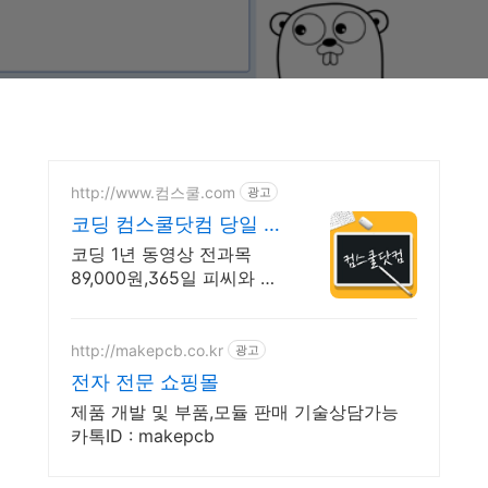
http://www.컴스쿨.com
광고
코딩 컴스쿨닷컴 당일 신
청&결제시 기프티콘!
코딩 1년 동영상 전과목
89,000원,365일 피씨와 모
바일 수강가능.
http://makepcb.co.kr
광고
전자 전문 쇼핑몰
제품 개발 및 부품,모듈 판매 기술상담가능
카톡ID : makepcb