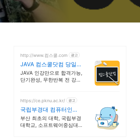
http://www.컴스쿨.com
광고
JAVA 컴스쿨닷컴 당일
신청&결제시 기프티콘!
JAVA 인강만으로 합격가능,
단기완성, 무한반복 전 강좌
스마트폰 학습가능
https://ce.pknu.ac.kr/
광고
국립부경대 컴퓨터인공
지능학부
부산 최초의 대학, 국립부경
대학교, 소프트웨어중심대
학 180억 선정 : 과학기술정
보통신부 소프트웨어중심대