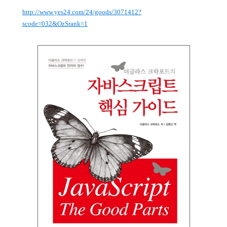
http://www.yes24.com/24/goods/3071412?
scode=032&OzSrank=1