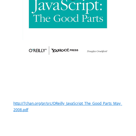
http://7chan.org/pr/src/OReilly_JavaScript_The_Good_Parts_May_
2008.pdf