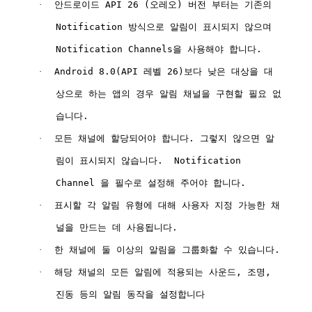
·
안드로이드
API 26 (
오레오
)
버전
부터는
기존의
Notification
방식으로
알림이
표시되지
않으며
Notification Channels
을
사용해야
합니다
.
·
Android 8.0(API
레벨
26)
보다
낮은
대상을
대
상으로
하는
앱의
경우
알림
채널을
구현할
필요
없
습니다
.
·
모든
채널에
할당되어야
합니다
.
그렇지
않으면
알
림이
표시되지
않습니다
.
Notification
Channel
을
필수로
설정해
주어야
합니다
.
·
표시할
각
알림
유형에
대해
사용자
지정
가능한
채
널을
만드는
데
사용됩니다
.
·
한
채널에
둘
이상의
알림을
그룹화할
수
있습니다
.
·
해당
채널의
모든
알림에
적용되는
사운드
,
조명
,
진동
등의
알림
동작을
설정합니다