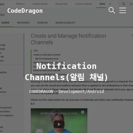
CodeDragon
메
뉴
Notification
Channels(알림 채널)
CODEDRAGON
ㆍ
Development/Android