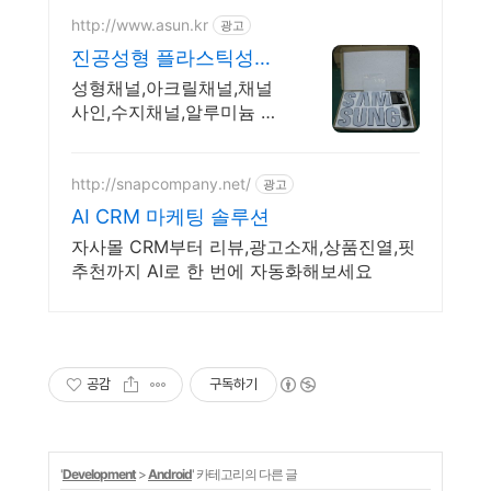
http://www.asun.kr
광고
진공성형 플라스틱성형
전문
성형채널,아크릴채널,채널
사인,수지채널,알루미늄 채
널, 스마트채널,금속채
널,3D채널
http://snapcompany.net/
광고
AI CRM 마케팅 솔루션
자사몰 CRM부터 리뷰,광고소재,상품진열,핏
추천까지 AI로 한 번에 자동화해보세요
공감
구독하기
'
Development
>
Android
' 카테고리의 다른 글