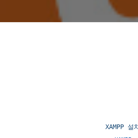
XAMPP
설