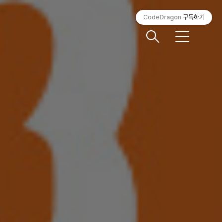
CodeDragon
구독하기
메
뉴