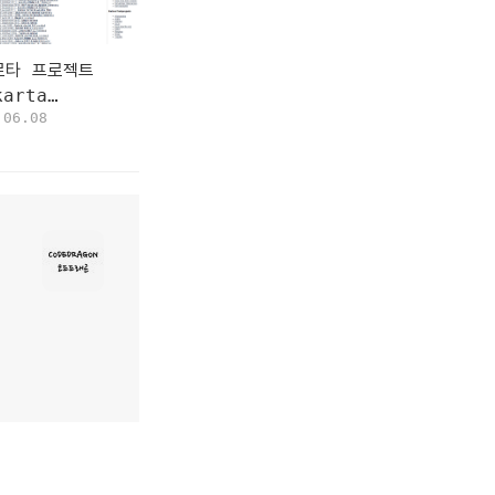
르타 프로젝트
karta
.06.08
ject)