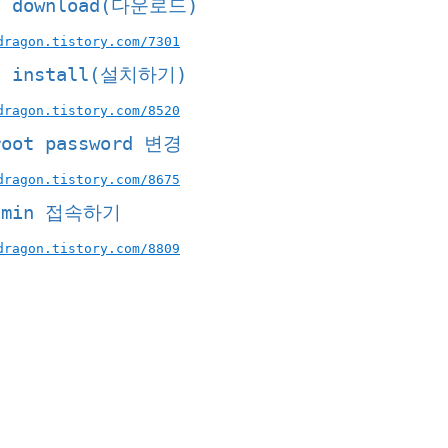
- download(
다운로드
)
dragon.tistory.com/7301
- install(
설치하기
)
dragon.tistory.com/8520
root password
변경
dragon.tistory.com/8675
dmin
접속하기
dragon.tistory.com/8809