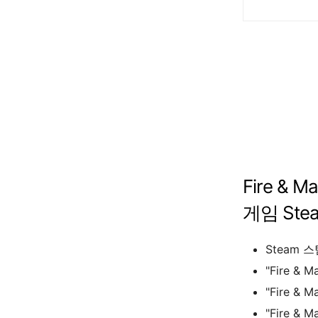
Fire & M
게임
Ste
Steam
스
"
Fire & M
"
Fire & M
"
Fire & M