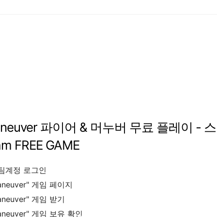
aneuver
파이어
&
머누버
무료
플레이
-
스
am FREE GAME
팀계정
로그인
aneuver
"
게임
페이지
aneuver
"
게임
받기
aneuver
"
게임
보유
확인