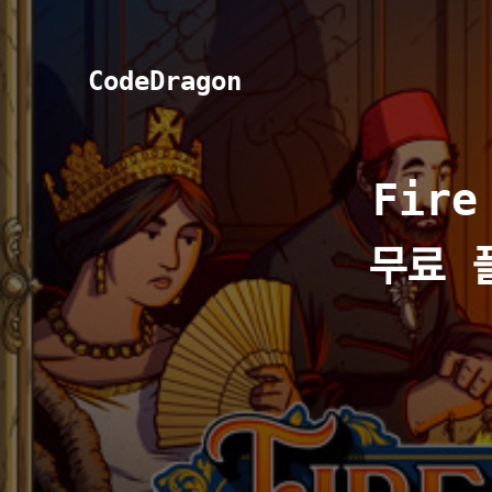
CodeDragon
Fire
무료 