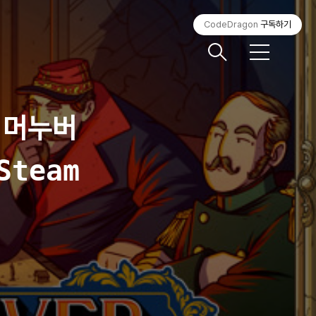
CodeDragon
구독하기
메
뉴
& 머누버
team