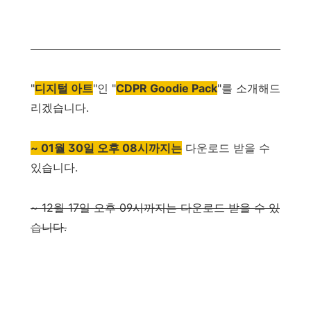
"
디지털 아트
"
인
"
CDPR Goodie Pack
"
를
소개해드
리겠습니다
.
~
01
월
30
일
오후
08
시까지
는
다운로드
받을
수
있습니다
.
~
12
월
17
일
오후
09
시까지는
다운로드
받을
수
있
습니다
.