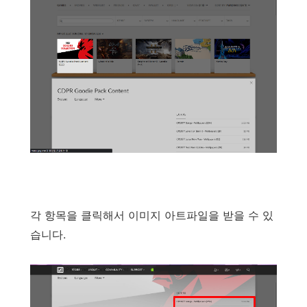
각
항목을
클릭해서
이미지
아트파일을
받을
수
있
습니다
.