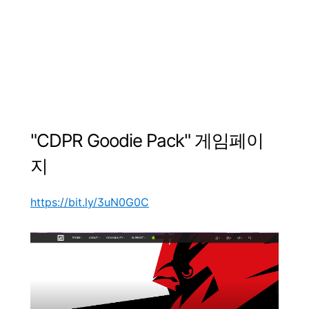
"
CDPR Goodie Pack
"
게임페이
지
https://bit.ly/3uN0G0C