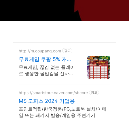
http://m.coupang.com
광고
무료게임 쿠팡 5% 캐시
적립
무료게임, 끊김 없는 플레이
로 생생한 몰입감을 선사합
니다.
https://smartstore.naver.com/sbcore
광고
MS 오피스 2024 기업용
포인트적립/한국정품/PC,노트북 설치/이메
일 또는 패키지 발송/게임용 주변기기