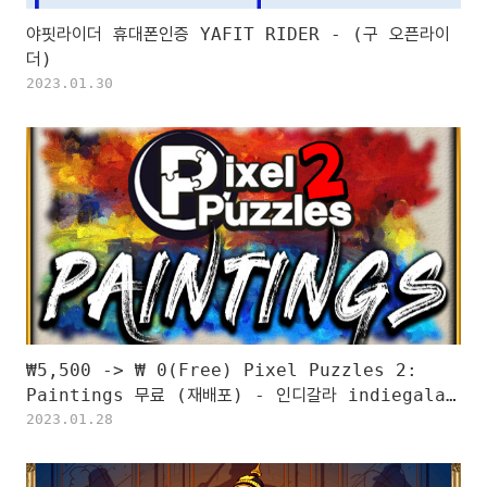
야핏라이더 휴대폰인증 YAFIT RIDER - (구 오픈라이
더)
2023.01.30
₩5,500 -> ₩ 0(Free) Pixel Puzzles 2:
Paintings 무료 (재배포) - 인디갈라 indiegala
무료 소장 기회 기간한정 indiegala FREE GAME,
2023.01.28
Limited time