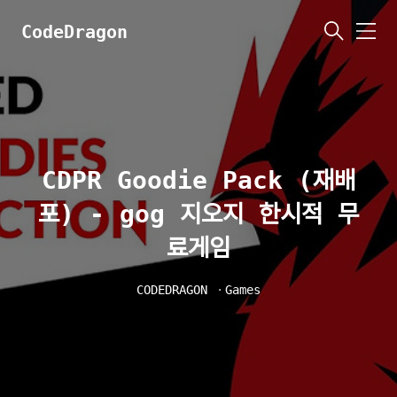
CodeDragon
메
뉴
CDPR Goodie Pack (재배
포) - gog 지오지 한시적 무
료게임
CODEDRAGON
ㆍ
Games