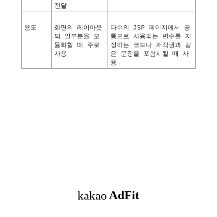
전달
용도
화면의
레이아웃
다수의
JSP
페이지에서
공
의
일부분을
모
통으로
사용되는
변수를
지
듈화할
때
주로
정하는
코드나
저작권과
같
사용
은
문장을
포함시킬
때
사
용