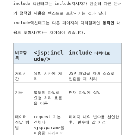
include
액션태그는
include
지시자가
단순히
다른
문서
의
정적인
내용
을
텍스트로
포함시키는
것과
달리
include
액션태그는
다른
페이지의
처리결과인
동적인
내
용
도
포함시킨다는
차이점이
있습니다
.
<jsp:incl
include
비교항
디렉티브
목
ude/>
처리시
요청
시간에
처
JSP
파일을
자바
소스로
간
리
변환할
때
처리
기능
별도의
파일로
현재
파일에
삽입
요청
처리
흐름
을
이동
데이터
request
기본
페이지
내의
변수를
선언한
전달
방
객체나
후
,
변수에
값
지정
법
<jsp:param>
을
이용한
파라미터