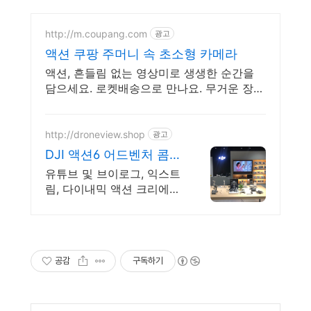
http://m.coupang.com
광고
액션 쿠팡 주머니 속 초소형 카메라
액션, 흔들림 없는 영상미로 생생한 순간을
담으세요. 로켓배송으로 만나요. 무거운 장비
는 이제 그만! 가벼운 액션캠, 자유로운 촬영
을 경험하세요.
http://droneview.shop
광고
DJI 액션6 어드벤처 콤보
DJI 전시 체험 매장 운영
유튜브 및 브이로그, 익스트
림, 다이내믹 액션 크리에이
터를 위한 완벽한 액션캠
DJI 정품 판매점 / 네이버
페이 최대 최대 5% 적립, 매
장 특가 혜택
공감
구독하기