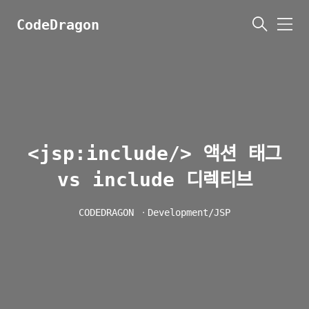
CodeDragon
메
뉴
<jsp:include/> 액션 태그
vs include 디렉티브
CODEDRAGON
ㆍ
Development/JSP