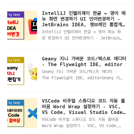
Neovim 네오빔 - 변경된 파일 내용 다시 저
이지Geany Themes 지니 테마 파일 다운받
장하기 Neovim 네오빔 설치하기 install
기Geany Themes 지니 에디터 테마 설치 경
IntelliJ 인텔리제이 한글 ↔ 영어 메
- 코드/텍스트 에디터, lua 루아, 커스터마
로Geany Themes 지니 에디터 실행하기
뉴 화면 변경하기 UI 언어변경하기 -
이징, IDE,
Geany Themes 지니 에디터 테마 변경하기
JetBrains IDEA, 젯브레인 통합개발
editorhttps://youtu.be/INJ__qk4hTghttp
도구, 통합 개발 환경, Free, open
Geany Themes 지니 에디터 테마 변경 완료
IntelliJ 인텔리제이 한글 ↔ 영어 메뉴 화
source
Geany 지니 가벼운 코드/텍스트 에디터 -
면 변경하기 UI 언어변경하기 - JetBrains
The Flyweight IDE,
IDEA, 젯브레인 통합개발도구, 통합 개발 환
editorhttps://codedragon.tistory.com/1
경, Free, open sourceIntelliJ 인텔
Geany 지니 가벼운 코드/텍스트 에디터 -
리제이 실행하기IntelliJ 인텔리제이 현재
Geany 지니 가벼운 코드/텍스트 에디터
The Flyweight IDE, editorGeany 지
언어설정 확인하기IntelliJ 인텔리제이 언어
- The Flyweight IDE, editor
니 가벼운 코드/텍스트 에디터 - The
설정 변경하기"Korean Language Pack/한
Geany 지니 가벼운 코드/텍스트 에디터 -
Flyweigh..
국어 언어 팩" 설치 유무 확인하기"Korean
The Flyweight IDE, editorGeany 지
Language Pack/한국어 언어 팩" 활성
니 에디터 공식 깃허브 사이트Geany 지니 에
화"Korean Language Pack/한국어 언어
디터 공식페이지Geany 지니 에디터 설치파일
팩" 비활성화IntelliJ 인텔리제이 다시 실
다운받기Geany 지니 에디터 설치하기Geany
VSCode 비주얼 스튜디오 코드 자동 줄
행하기IntelliJ 인텔리제이 변경된 화면/메
지니 에디터 실행하기 Geany 지니 에디터 테
바꿈 Word Wrap 설정하기 - VSC,
뉴 언어 확인하기
마 Themes 변경하기 - 가벼운 코드/텍스트
VS Code, Visual Studio Code,
편집기, editor, IDE
비쥬얼스튜디오, 비주얼스튜디오, IDE,
VSCode 비주얼 스튜디오 코드 자동 줄바꿈
eidtor
Word Wrap 설정하기 - VSC, VS Code,
Visual Studio Code, 비쥬얼스튜디오,