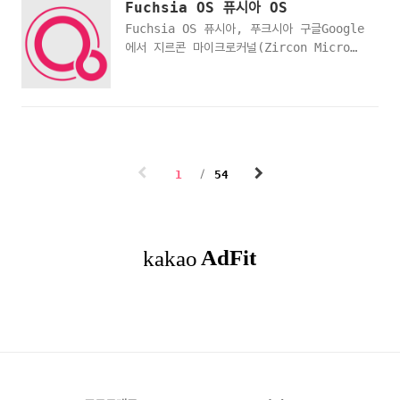
LiquidCrystal_I2C.cpp 파일에 이미 포
Fuchsia OS 퓨시아 OS
을 임의로 바꿀수 있습니다. · 손잡이를 돌릴
함되어 있으므로 포함시킬 필요는 없이
Fuchsia OS 퓨시아, 푸크시아 구글Google
때 마다 내부 저항이 바뀌는 장치로 출력핀으
LiquidCrystal_I2C.h만 포함시키면 됩니
에서 지르콘 마이크로커널(Zircon Micro
로 들어가는 전압이 변화하게 됩니다.
다. 직접 다운로드
Kernel)을 기반으로 개발하고 있는 오픈소스
(0~5V) 이를 통해 아날로그 핀으로 읽어서
운영체제입니다. 안드로이드를 대체하기 위해
입력 장치로 사용 · 아두이노 핀 연결은 위에
스마트폰이나 태블릿에 특화되기보다는 주변
는 5V쪽에 연결하고 끝에는 GND쪽에 연결을
기기에 적용하기 용이하도록 설계된 운영 체제
합니다. 그리고 가운데 있는 핀은 아날로그
입니다. 그래서 구글은 Fuchsia OS를 스마
입력핀에 연결을 하게 됩니다. · 동그란 손잡
트 스피커와 같은 IoT 기기에 탑재하는 것을
이를 시계방향 또는 반시계 방향으로 돌릴 때
1
54
목표로 개발하고 있으며 2016년 깃허브
마다 내부의 저항이 바뀌는 장치입니다. 이를
Github에 처음 등장이후 현재까지 개발 중입
통해 가운데 핀(ex: 연결된 아날..
니다. 퓨시아 OS가 사용하는 파일 시스템
F2FS를 삼성Samsung이 설계했으며, 삼성이
퓨시아 OS의 후원사이기도 합니다.
https://bit.ly/3po8mmz
https://bit.ly/3uZ3Iww
https://en.wikipedia.org/..