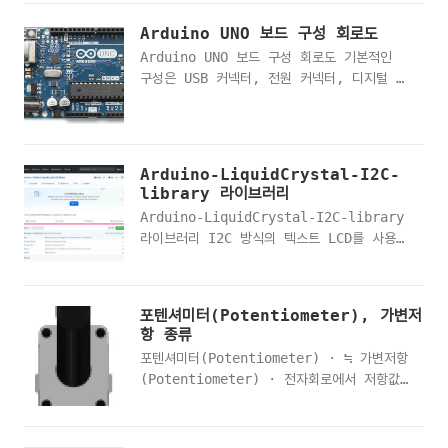
다.
Arduino UNO 보드 구성 회로도
http://arduino.cc/en/Main/Software
Arduino UNO 보드 구성 회로도 기본적인
PREVIOUS RELEASES 클릭 Windows
구성은 USB 커넥터, 전원 커넥터, 디지털 핀
Installer 클릭 다운로드 중...
14개(PWM 출력 6개), 아날로그 핀 6개, 전
원 핀, 리셋 스위치, CPU로 이루어져 있습니
다. 요소 설명 USB Plug USB를 통해 PC와
아두이노 기기를 연결합니다. USB를 통해 PC
Arduino-LiquidCrystal-I2C-
에서 개발한 코드를 컴파일하여 아두이노에 바
library 라이브러리
로 적용할 수 있습니다. 아두이노 보드에 사
Arduino-LiquidCrystal-I2C-library
용하는 USB 커넥터의 타입은 Type B(Uno)
라이브러리 I2C 방식의 텍스트 LCD를 사용하
와 Mini-A Micro-B가 사용되어집니다.
기 위해서는 서드 파트에서 제공하는 라이브러
Power Jack 외부 전원으로 6V~20V를 사용
리
할 수 있는데 너무 적은 전원이나 너무 큰 전
https://github.com/fdebrabander/Arduin
원을 사용할 경우 아두이노 보드가 망가질 수
포텐셔미터(Potentiometer), 가변저
LiquidCrystal-I2C-library
있습니다. 그래서 7V~12V사이의 전원을 사용
항 종류
C:\CodeLab\arduino-
하며 일반적으로 9V를 사용합니다. Power
포텐셔미터(Potentiometer) · ≒ 가변저항
1.8.4\libraries 라이러브러리 추가 I2C
..
(Potentiometer) · 전자회로에서 저항값
방식 텍스트 LCD 라이브러리는 아두이노의
을 임의로 바꿀 수 있는 저항기입니다. 가변
Wire 라이브러리를 기본으로 하므로 Wire.h
저항을 사용하면 저항을 바꾸어 전류와 전압을
헤더파일도 포함시켜야 하지만
바꿀 수 있습니다. 즉, 사용자가 직접 저항값